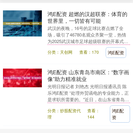
鸿E配资 超燃的汉超联赛：体育的
世界里，一切皆有可能
武汉的夜晚，16号的足球比赛点燃了全
场，吸引了46780名观众齐聚一堂，热情
为2025武汉城市足球超级联赛的开幕式呐
喊助威。 揭幕战上，江夏区的守门员寇涛
分类：天创网
查看：170
鸿E配资
无疑成....
鸿E配资 山东青岛市南区：“数字画
像”助力精准就业
光明日报记者 刘艳杰 光明日报通讯员 陈
乐鸿E配资 “处理外贸函电的专业能力，正
是求职所需要的。”近日，在山东省青岛市
市南区零工之家专场招聘会上，英语专业
分类：炒股配资代
查看：
鸿E配
应届毕....
理
144
资