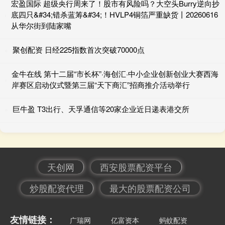
宏盈国际 超级央行周来了！股市有风险吗？大空头Burry逆向抄
底四只&#34;错杀蓝筹&#34;！HVLP4铜箔严重缺货丨20260616
从华尔街到陆家嘴
聚创配资 日经225指数首次突破70000点
金牛在线 第十二届“市长杯”·海创汇·中小企业创新创业大赛西海
岸赛区启动仪式暨第三届“天下商汇”招商推介活动举行
巨牛盈 T3出行、天孚通信等20家企业近日递表港交所
天创网
西安股票配资平台
炒股配资代理
最大的股票配资公司
友情链接：
广瑞网
亿富资本
蚂蚊配资