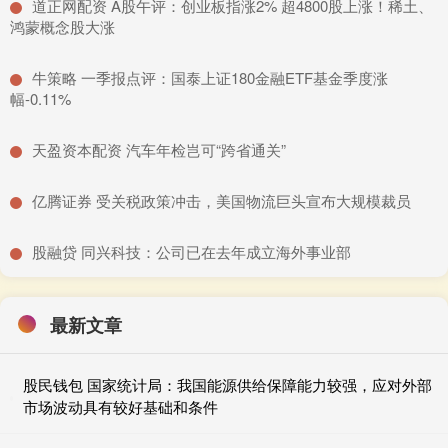
​道正网配资 A股午评：创业板指涨2% 超4800股上涨！稀土、
鸿蒙概念股大涨
​牛策略 一季报点评：国泰上证180金融ETF基金季度涨
幅-0.11%
​天盈资本配资 汽车年检岂可“跨省通关”
​亿腾证券 受关税政策冲击，美国物流巨头宣布大规模裁员
​股融贷 同兴科技：公司已在去年成立海外事业部
最新文章
股民钱包 国家统计局：我国能源供给保障能力较强，应对外部
市场波动具有较好基础和条件